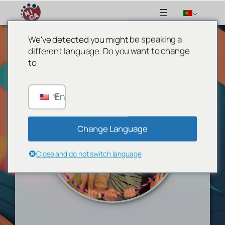
We've detected you might be speaking a
Saltar
different language. Do you want to change
para
to:
o
conteúdo
English
Change Language
Close and do not switch language