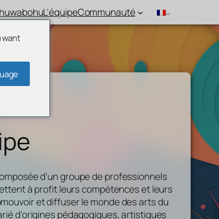
ohuwabohu
L'équipe
Communauté
u want
guage
ipe
 composée d'un groupe de professionnels
ettent à profit leurs compétences et leurs
mouvoir et diffuser le monde des arts du
rié d'origines pédagogiques, artistiques