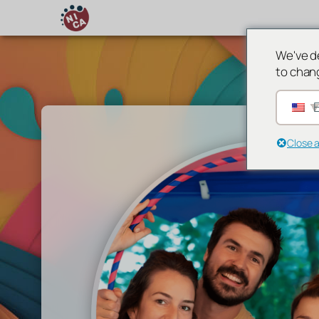
We've d
Aller
to chan
au
contenu
E
Close 