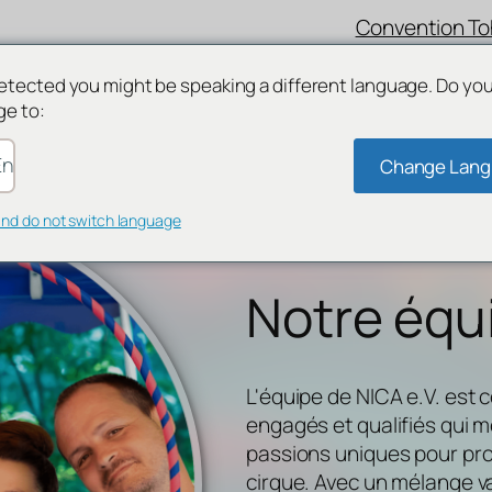
Convention T
etected you might be speaking a different language. Do yo
ge to:
nglish
Change Lan
and do not switch language
Notre équ
L'équipe de NICA e.V. est
engagés et qualifiés qui m
passions uniques pour pro
cirque. Avec un mélange va