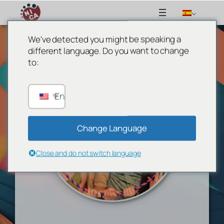
We've detected you might be speaking a
Saltar
different language. Do you want to change
al
to:
contenido
English
Change Language
Close and do not switch language