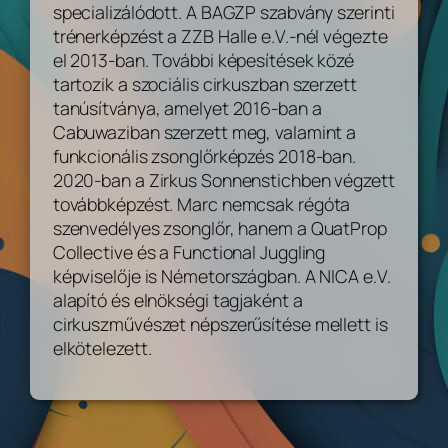
specializálódott. A BAGZP szabvány szerinti
trénerképzést a ZZB Halle e.V.-nél végezte
el 2013-ban. További képesítések közé
tartozik a szociális cirkuszban szerzett
tanúsítványa, amelyet 2016-ban a
Cabuwaziban szerzett meg, valamint a
funkcionális zsonglőrképzés 2018-ban.
2020-ban a Zirkus Sonnenstichben végzett
továbbképzést. Marc nemcsak régóta
szenvedélyes zsonglőr, hanem a QuatProp
Collective és a Functional Juggling
képviselője is Németországban. A NICA e.V.
alapító és elnökségi tagjaként a
cirkuszművészet népszerűsítése mellett is
elkötelezett.