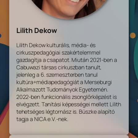
Lilith Dekow
Lilith Dekow kulturális, média- és
cirkuszpedagógiai szakértelemmel
gazdagítja a csapatot. Miután 2021-ben a
Cabuwazi társas cirkuszban tanult,
jelenleg a 6. szemeszterben tanul
kultúra+médiapedagógiát a Merseburgi
Alkalmazott Tudományok Egyetemén.
2022-ben funkcionális zsonglőrképzést is
elvégzett. Tanítási képességei mellett Lilith
tehetséges légtornász is. Büszke alapító
tagja a NICA e.V.-nek.