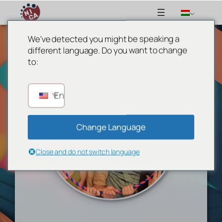
We've detected you might be speaking a
Ugrás
different language. Do you want to change
a
to:
tartalomhoz
English
Change Language
Close and do not switch language