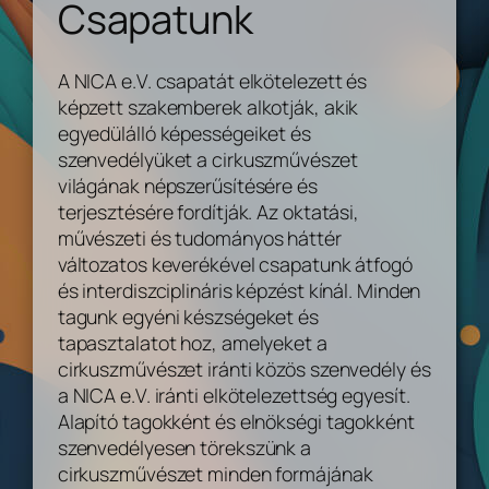
Csapatunk
A NICA e.V. csapatát elkötelezett és
képzett szakemberek alkotják, akik
egyedülálló képességeiket és
szenvedélyüket a cirkuszművészet
világának népszerűsítésére és
terjesztésére fordítják. Az oktatási,
művészeti és tudományos háttér
változatos keverékével csapatunk átfogó
és interdiszciplináris képzést kínál. Minden
tagunk egyéni készségeket és
tapasztalatot hoz, amelyeket a
cirkuszművészet iránti közös szenvedély és
a NICA e.V. iránti elkötelezettség egyesít.
Alapító tagokként és elnökségi tagokként
szenvedélyesen törekszünk a
cirkuszművészet minden formájának