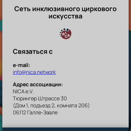
Сеть инклюзивного циркового
искусства
Связаться с
e-mail:
info@nica.network
Адрес ассоциации:
NICA e.V.
Тюрингер Штрассе 30
(Дом 1, подъезд 2, комната 206)
06112 Галле-Заале