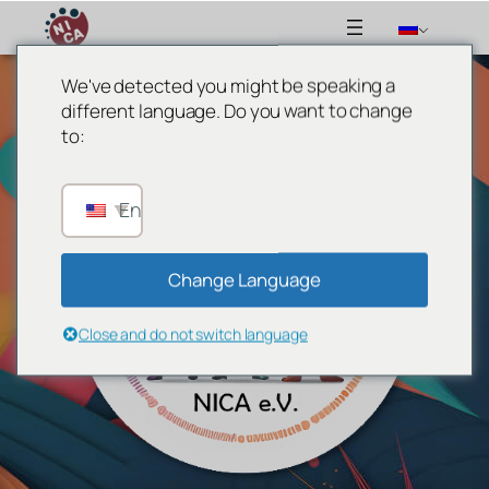
We've detected you might be speaking a
Перейти
different language. Do you want to change
к
to:
содержимому
English
Change Language
Close and do not switch language