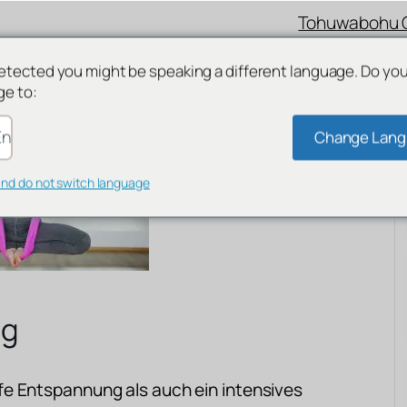
Tohuwabohu 
etected you might be speaking a different language. Do yo
ge to:
nglish
Change Lan
and do not switch language
ag
fe Entspannung als auch ein intensives