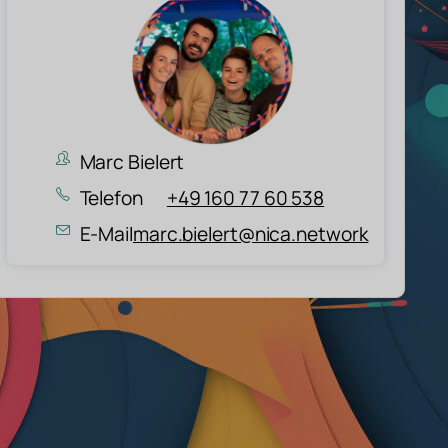
Marc Bielert
Telefon
+49 160 77 60 538
E-Mail
marc.bielert@nica.network