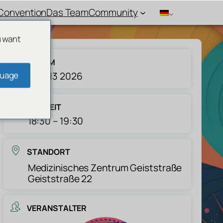
Convention
Das Team
Community
u want
DATUM
guage
Aug. 13 2026
UHRZEIT
18:30 – 19:30
STANDORT
Medizinisches Zentrum Geiststraße
Geiststraße 22
VERANSTALTER