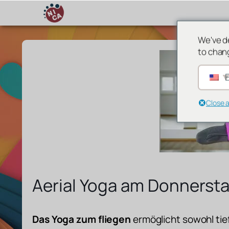
We've d
to chan
E
Close 
Aerial Yoga am Donnerst
Das Yoga zum fliegen
ermöglicht
sowohl tie