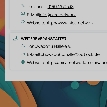
Telefon
01607760538
E-Mail
info@nica.network
Webseite
http://www.nica.network
WEITERE VERANSTALTER
Tohuwabohu Halle e.V.
E-Mail
tohuwabohu.halle@outlook.de
Webseite
https://nica.network/tohuwab