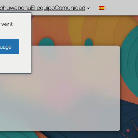
Tohuwabohu
El equipo
Comunidad
u want
guage