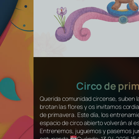
Circo de pri
Querida comunidad circense, suben l
brotan las flores y os invitamos cordi
de primavera. Este día, los entrenami
espacio de circo abierto volverán al e
Entrenemos, juguemos y pasemos jun
estupenda.
Cuándo: 13.04.2025 15:0