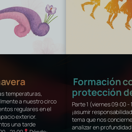
mavera
Formación c
protección de
as temperaturas,
almente a nuestro circo
Parte 1 (viernes 09:00 - 
entos regulares en el
¡asumir responsabilidad
spacio exterior.
tema que nos concierne
tos una tarde
analizar en profundida
0 - 21:00
Dónde: