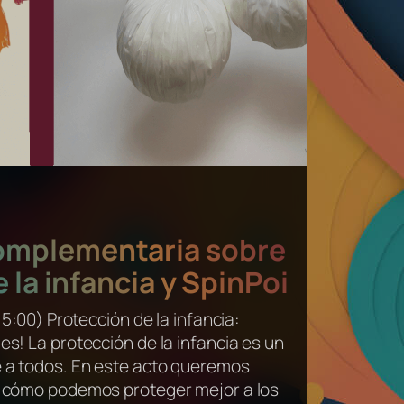
omplementaria sobre
 la infancia y SpinPoi
15:00) Protección de la infancia:
es! La protección de la infancia es un
 a todos. En este acto queremos
d cómo podemos proteger mejor a los