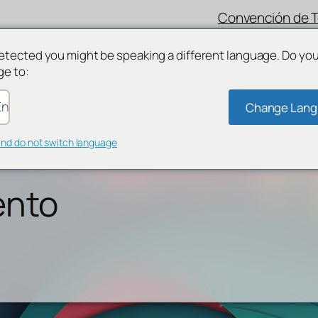
Convención de 
etected you might be speaking a different language. Do yo
ge to:
nglish
Change Lan
and do not switch language
ento