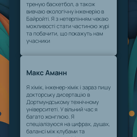
треную баскетбол, а також
вивчаю екологічну інженерію в
Байройті. Я з нетерпінням чекаю
можливості стати частиною журі
та побачити, що покажуть нам
учасники
Макс Аманн
Я хімік, інженер-хімік і зараз пишу
докторську дисертацію в
Дортмундському технічному
університеті. У вільний час я
багато жонглюю. Я
спеціалізуюся на цифрах, душах,
балансі між клубами та