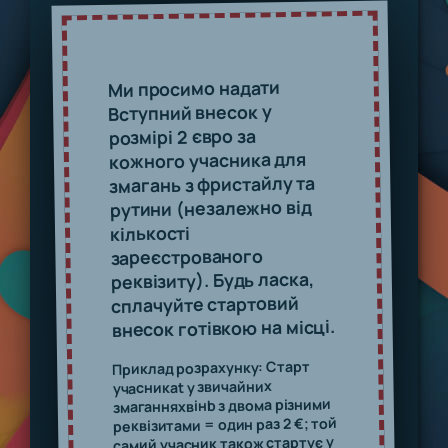
Ми просимо надати
Вступний внесок у
за
розмірі 2 євро
кожного учасника для
змагань з фристайлу та
рутини (незалежно від
кількості
зареєстрованого
реквізиту). Будь ласка,
сплачуйте стартовий
внесок готівкою на місці.
Приклад розрахунку: Старт
t у звичайних
учасника
b з двома різними
він
змаганнях
€; той
реквізитами = один раз 2
самий учасник також стартує у