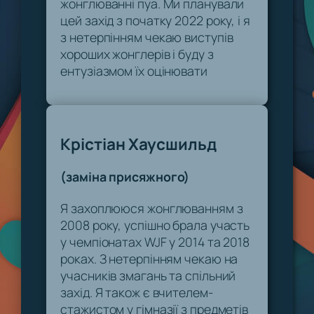
жонглюванні пуа. Ми планували
цей захід з початку 2022 року, і я
з нетерпінням чекаю виступів
хороших жонглерів і буду з
ентузіазмом їх оцінювати
Крістіан Хаусшильд
(заміна присяжного)
Я захоплююся жонглюванням з
2008 року, успішно брала участь
у чемпіонатах WJF у 2014 та 2018
роках. З нетерпінням чекаю на
учасників змагань та спільний
захід. Я також є вчителем-
стажистом у гімназії з предметів