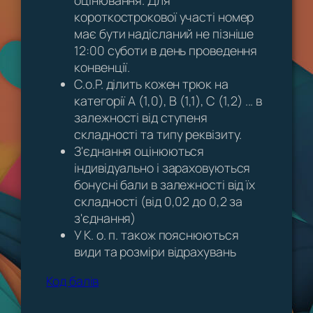
оцінювання. Для
короткострокової участі номер
має бути надісланий не пізніше
12:00 суботи в день проведення
конвенції.
C.o.P. ділить кожен трюк на
категорії A (1,0), B (1,1), C (1,2) ... в
залежності від ступеня
складності та типу реквізиту.
З'єднання оцінюються
індивідуально і зараховуються
бонусні бали в залежності від їх
складності (від 0,02 до 0,2 за
з'єднання)
У К. о. п. також пояснюються
види та розміри відрахувань
Код балів