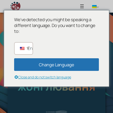
We've detected you might be speaking a
Перейти
different language. Do you want to change
до
to:
вмісту
Ми виконуємо:
English
Чемпіонат з
Change Language
технічного
Close and do not switch language
жонглювання