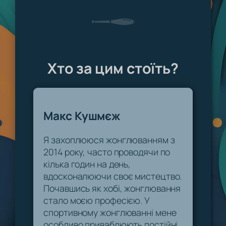
Хто за цим стоїть?
Макс Кушмєж
Я захоплююся жонглюванням з
2014 року, часто проводячи по
кілька годин на день,
вдосконалюючи своє мистецтво.
Почавшись як хобі, жонглювання
стало моєю професією. У
спортивному жонглюванні мене
особливо приваблюють постійні