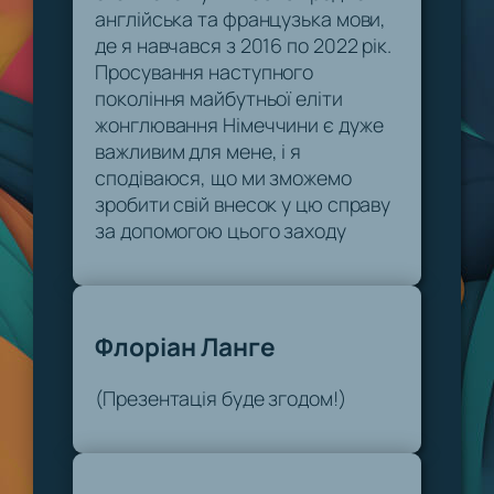
англійська та французька мови,
де я навчався з 2016 по 2022 рік.
Просування наступного
покоління майбутньої еліти
жонглювання Німеччини є дуже
важливим для мене, і я
сподіваюся, що ми зможемо
зробити свій внесок у цю справу
за допомогою цього заходу
Флоріан Ланге
(Презентація буде згодом!)