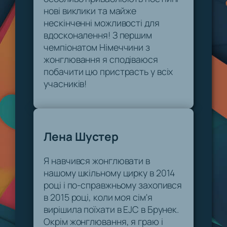
нові виклики та майже
нескінченні можливості для
вдосконалення! З першим
чемпіонатом Німеччини з
жонглювання я сподіваюся
побачити цю пристрасть у всіх
учасників!
Лена Шустер
Я навчився жонглювати в
нашому шкільному цирку в 2014
році і по-справжньому захопився
в 2015 році, коли моя сім'я
вирішила поїхати в EJC в Брунек.
Окрім жонглювання, я граю і