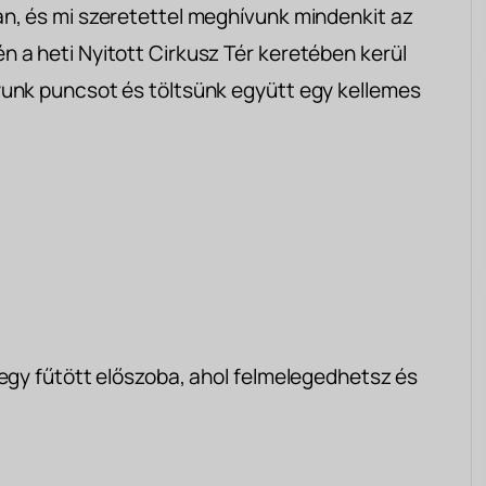
n, és mi szeretettel meghívunk mindenkit az
 a heti Nyitott Cirkusz Tér keretében kerül
yunk puncsot és töltsünk együtt egy kellemes
 egy fűtött előszoba, ahol felmelegedhetsz és