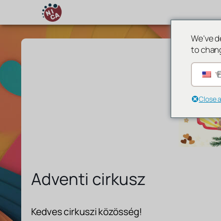
We've d
to chan
E
Close 
Adventi cirkusz
Kedves cirkuszi közösség!