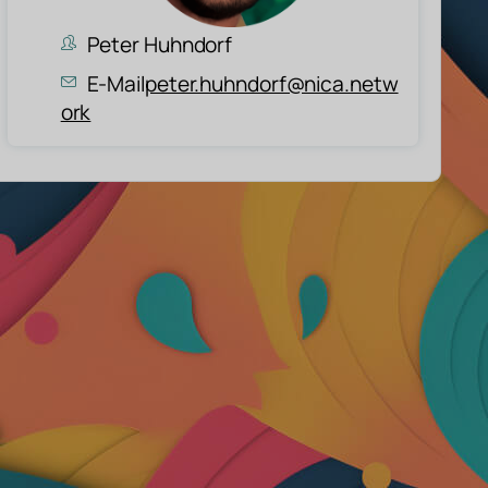
Peter Huhndorf
E-Mail
peter.huhndorf@nica.netw
ork