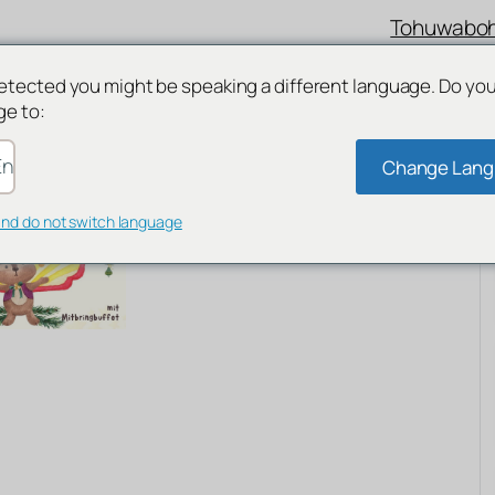
Tohuwabo
etected you might be speaking a different language. Do yo
ge to:
nglish
Change Lan
and do not switch language