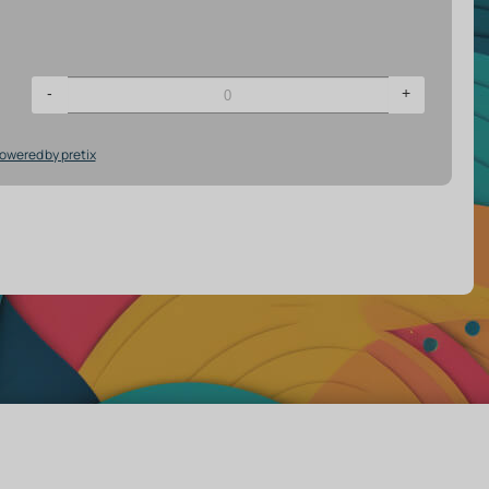
-
+
powered by pretix