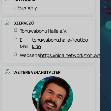
Esemény
SZERVEZŐ
Tohuwabohu Halle e.V.
E-
tohuwabohu.halle@outloo
Mail
k.de
Webseite
https://nica.network/tohuwaboh
WEITERE VERANSTALTER