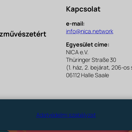
Kapcsolat
e-mail:
info@nica.network
uszművészetért
Egyesület címe:
NICA e.V.
Thüringer Straße 30
(1. ház, 2. bejárat, 206-os
06112 Halle Saale
Adatvédelmi szabályzat