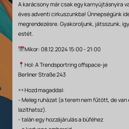
A karácsony már csak egy karnyújtásnyira va
éves adventi cirkuszunkba! Ünnepségünk idén
megrendezésre. Gyakoroljunk, játsszunk, ig
estét.
Mikor: 08.12.2024 15:00 - 21:00
Hol: A Trendsportring offspace-je
Berliner Straße 243
Hozd magaddal:
- Meleg ruházat (a terem nem fűtött, de van
lazíthatsz).
- talán egy hozzájárulás a büféhez