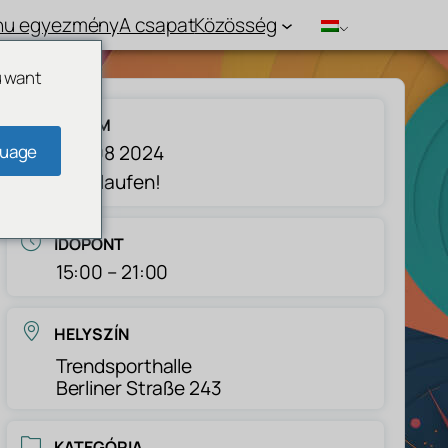
hu egyezmény
A csapat
Közösség
u want
DATUM
guage
dec 08 2024
Abgelaufen!
IDŐPONT
15:00 – 21:00
HELYSZÍN
Trendsporthalle
Berliner Straße 243
KATEGÓRIA