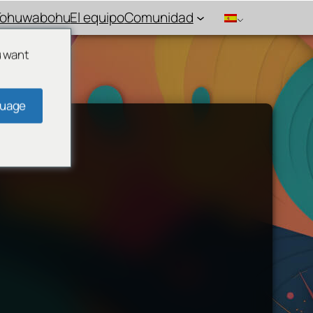
Tohuwabohu
El equipo
Comunidad
u want
guage