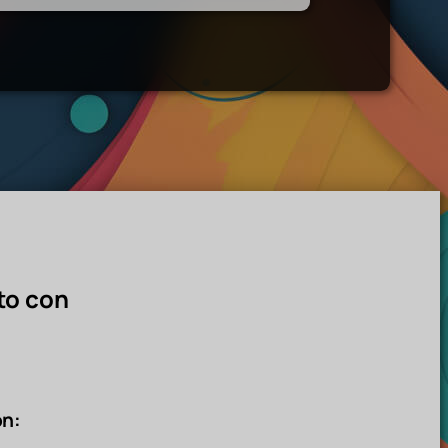
to con
ón: