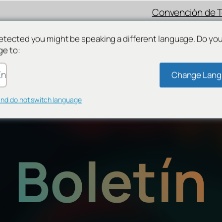
Convención de 
etected you might be speaking a different language. Do yo
ge to:
nglish
Change Lan
and do not switch language
Boletín