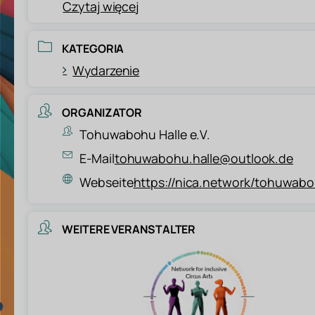
Czytaj więcej
KATEGORIA
Wydarzenie
ORGANIZATOR
Tohuwabohu Halle e.V.
E-Mail
tohuwabohu.halle@outlook.de
Webseite
https://nica.network/tohuwab
WEITERE VERANSTALTER